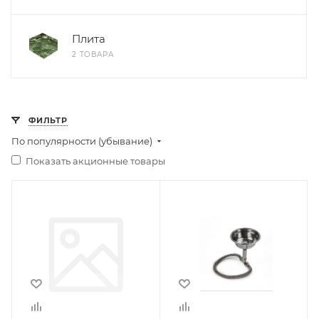
Плита
2 ТОВАРА
ФИЛЬТР
По популярности (убывание)
Показать акционные товары
Ширина, мм
Ширина, мм
300
240
Глубина, мм
Глубина, мм
200
270
Высота, мм
Высота, мм
150
150