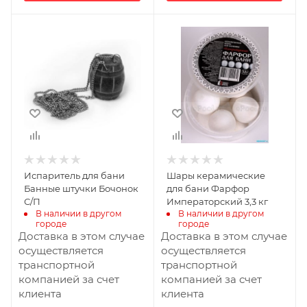
Ширина, мм
Ширина, мм
1
2
Глубина, мм
Глубина, мм
1
2
Высота, мм
Высота, мм
1
2
Испаритель для бани
Шары керамические
Банные штучки Бочонок
для бани Фарфор
С/П
Императорский 3,3 кг
В наличии в другом 
В наличии в другом 
городе
городе
Доставка в этом случае
Доставка в этом случае
осуществляется
осуществляется
транспортной
транспортной
компанией за счет
компанией за счет
клиента
клиента