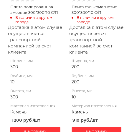
Камень
Камень
Плита полированная
Плита талькомагнезит
Габариты В*Ш*Г мм
змеевик 300*300*10 С/П
300*300*10 С/П
300x300x10
В наличии в другом 
В наличии в другом 
городе
городе
Доставка в этом случае
Доставка в этом случае
осуществляется
осуществляется
транспортной
транспортной
компанией за счет
компанией за счет
клиента
клиента
Ширина, мм
Ширина, мм
300
200
Глубина, мм
Глубина, мм
10
200
Высота, мм
Высота, мм
300
10
Материал изготовления
Материал изготовления
Камень
Камень
1 200
руб.
/шт
910
руб.
/шт
В КОРЗИНУ
В КОРЗИНУ