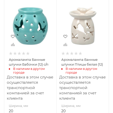
Ширина, мм
Ширина, мм
20
20
Глубина, мм
Глубина, мм
20
20
Высота, мм
Высота, мм
70
70
Материал
изготовления
Камень
Аромалампа Банные
Аромалампа Банные
штучки Бабочки (12) с/п
штучки Птицы белая (12)
В наличии в другом 
В наличии в другом 
городе
городе
Доставка в этом случае
Доставка в этом случае
осуществляется
осуществляется
транспортной
транспортной
компанией за счет
компанией за счет
клиента
клиента
Ширина, мм
Ширина, мм
20
20