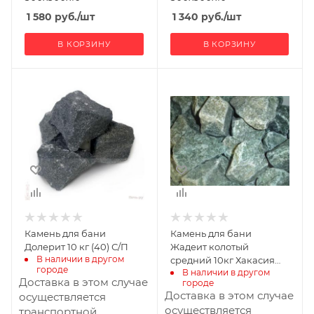
1 580
руб.
/шт
1 340
руб.
/шт
В КОРЗИНУ
В КОРЗИНУ
Ширина, мм
Ширина, мм
1
250
Глубина, мм
Глубина, мм
1
250
Высота, мм
Высота, мм
1
200
Производитель
Хакасия
Камень для бани
Камень для бани
Долерит 10 кг (40) С/П
Жадеит колотый
В наличии в другом 
средний 10кг Хакасия
городе
В наличии в другом 
(60)
Доставка в этом случае
городе
Доставка в этом случае
осуществляется
осуществляется
транспортной