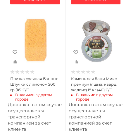
Ширина, мм
20
Глубина, мм
10
Высота, мм
200
Материал
изготовления
Камень
Плитка соляная Банные
Камень для бани Микс
Штучки с лимоном 200
премиум (яшма, кварц,
гр (16) С/П
жадеит) 15 кг (40) С/П
В наличии в другом 
В наличии в другом 
городе
городе
Доставка в этом случае
Доставка в этом случае
осуществляется
осуществляется
транспортной
транспортной
компанией за счет
компанией за счет
клиента
клиента