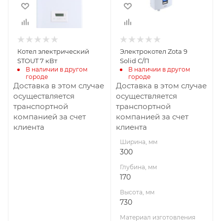
730
Материал
изготовления
Сталь
Котел электрический
Электрокотел Zota 9
Вид топлива
STOUT 7 кВт
Solid С/П
Электричество
В наличии в другом 
В наличии в другом 
городе
городе
Габариты В*Ш*Г мм
Доставка в этом случае
Доставка в этом случае
730x300x170
осуществляется
осуществляется
транспортной
транспортной
Гарантия, мес.
компанией за счет
компанией за счет
12
клиента
клиента
Мощность, кВт
Ширина, мм
9
300
Глубина, мм
170
Высота, мм
730
Материал изготовления