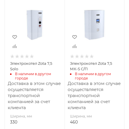
Ширина, мм
Ширина, мм
330
460
Глубина, мм
Глубина, мм
225
277
Высота, мм
Высота, мм
675
796
Габариты В*Ш*Г мм
675x330x225
Мощность, кВт
Электрокотел Zota 7,5
Электрокотел Zota 7,5
7,5
Solo
МК-S С/П
В наличии в другом 
В наличии в другом 
городе
городе
Доставка в этом случае
Доставка в этом случае
осуществляется
осуществляется
транспортной
транспортной
компанией за счет
компанией за счет
клиента
клиента
Ширина, мм
Ширина, мм
330
460