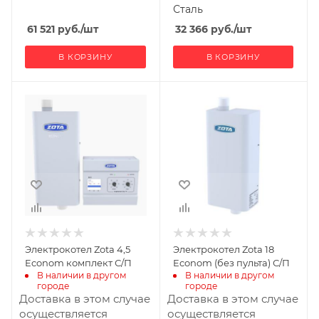
Сталь
61 521
руб.
/шт
32 366
руб.
/шт
В КОРЗИНУ
В КОРЗИНУ
Ширина, мм
Ширина, мм
185
205
Глубина, мм
Глубина, мм
465
760
Высота, мм
Высота, мм
120
200
Материал
Материал
изготовления
изготовления
Сталь
Сталь
Электрокотел Zota 4,5
Электрокотел Zota 18
Вид топлива
Габариты В*Ш*Г мм
Econom комплект С/П
Econom (без пульта) С/П
Электричество
200x205x760
В наличии в другом 
В наличии в другом 
городе
городе
Габариты В*Ш*Г мм
Гарантия, мес.
Доставка в этом случае
Доставка в этом случае
120x185x465
12
осуществляется
осуществляется