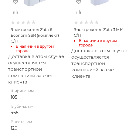
120
Габариты В*Ш*Г мм
120x185x465
Гарантия, мес.
Электрокотел Zota 6
Электрокотел Zota 3 МК
12
Econom SSR (комплект)
С/П
В наличии в другом 
С/П
городе
В наличии в другом 
Доставка в этом случае
городе
Доставка в этом случае
осуществляется
осуществляется
транспортной
транспортной
компанией за счет
компанией за счет
клиента
клиента
Ширина, мм
185
Глубина, мм
465
Высота, мм
120