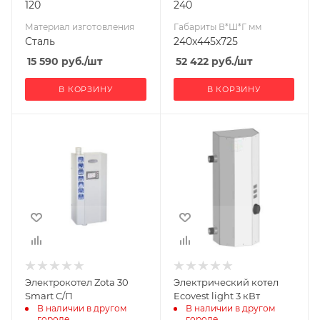
120
240
Материал изготовления
Габариты В*Ш*Г мм
Сталь
240x445x725
15 590
руб.
/шт
52 422
руб.
/шт
В КОРЗИНУ
В КОРЗИНУ
Мощность, кВт
Ширина, мм
30
308
Глубина, мм
600
Высота, мм
200
Материал
изготовления
Сталь Ст3
Электрокотел Zota 30
Электрический котел
Вид топлива
Smart С/П
Ecovest light 3 кВт
Дрова, брикет,
В наличии в другом 
В наличии в другом 
городе
городе