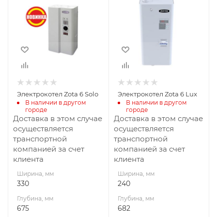
330
240
Глубина, мм
Глубина, мм
675
682
Высота, мм
Высота, мм
225
225
Материал
Материал
изготовления
изготовления
Сталь
Сталь
Электрокотел Zota 6 Solo
Электрокотел Zota 6 Lux
Вид топлива
Вид топлива
В наличии в другом 
В наличии в другом 
городе
городе
Электричество
Электричество
Доставка в этом случае
Доставка в этом случае
Габариты В*Ш*Г мм
Габариты В*Ш*Г мм
осуществляется
осуществляется
225x330x675
165x290x730
транспортной
транспортной
компанией за счет
компанией за счет
Гарантия, мес.
Гарантия, мес.
клиента
клиента
12
12
Ширина, мм
Ширина, мм
Мощность, кВт
Мощность, кВт
330
240
6
6
Глубина, мм
Глубина, мм
675
682