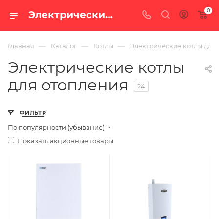
0
Электрические котлы для отопления — купить в Екатеринбурге по цене от 6 465 руб. с доставкой по России в интернет-магазине «100 печей.ру»
—
—
—
Главная
Каталог
Котлы
Электрические котлы для
Электрические котлы
для отопления
24
ФИЛЬТР
По популярности (убывание)
Показать акционные товары
Ширина, мм
300
Глубина, мм
170
Высота, мм