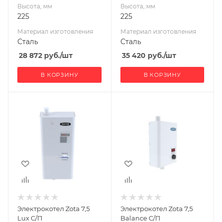
Высота, мм
Высота, мм
225
225
Материал изготовления
Материал изготовления
Сталь
Сталь
28 872
руб.
/шт
35 420
руб.
/шт
В КОРЗИНУ
В КОРЗИНУ
Ширина, мм
Ширина, мм
290
280
Глубина, мм
Глубина, мм
730
190
Высота, мм
Высота, мм
165
590
Материал
Мощность, кВт
7,5
изготовления
Сталь
Электрокотел Zota 7,5
Электрокотел Zota 7,5
Вид топлива
Lux С/П
Balance С/П