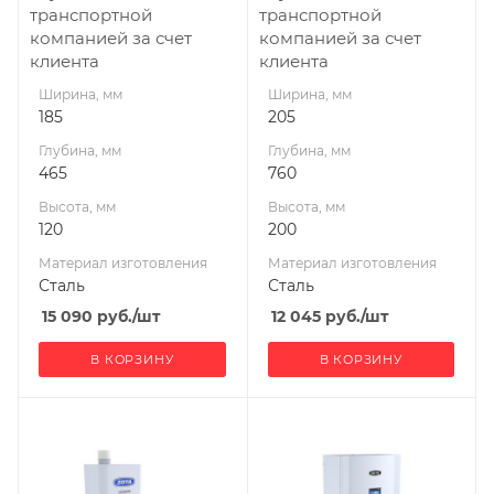
транспортной
транспортной
Гарантия, мес.
Мощность, кВт
компанией за счет
компанией за счет
12
18
клиента
клиента
Мощность, кВт
Ширина, мм
Ширина, мм
4,5
185
205
Глубина, мм
Глубина, мм
465
760
Высота, мм
Высота, мм
120
200
Материал изготовления
Материал изготовления
Сталь
Сталь
15 090
руб.
/шт
12 045
руб.
/шт
В КОРЗИНУ
В КОРЗИНУ
Ширина, мм
Ширина, мм
185
445
Глубина, мм
Глубина, мм