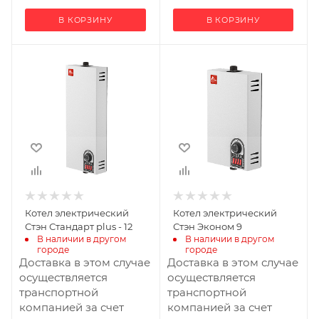
В КОРЗИНУ
В КОРЗИНУ
Ширина, мм
255
Глубина, мм
660
Высота, мм
125
Габариты В*Ш*Г мм
125x255x660
Гарантия, мес.
Котел электрический
Котел электрический
24
Стэн Стандарт plus - 12
Стэн Эконом 9
В наличии в другом 
В наличии в другом 
городе
городе
Доставка в этом случае
Доставка в этом случае
осуществляется
осуществляется
транспортной
транспортной
компанией за счет
компанией за счет