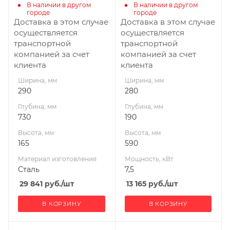
Электричество
В наличии в другом 
В наличии в другом 
городе
городе
Габариты В*Ш*Г мм
Доставка в этом случае
Доставка в этом случае
165x290x730
осуществляется
осуществляется
транспортной
транспортной
Гарантия, мес.
компанией за счет
компанией за счет
12
клиента
клиента
Мощность, кВт
Ширина, мм
Ширина, мм
7,5
290
280
Глубина, мм
Глубина, мм
730
190
Высота, мм
Высота, мм
165
590
Материал изготовления
Мощность, кВт
Сталь
7,5
29 841
руб.
/шт
13 165
руб.
/шт
В КОРЗИНУ
В КОРЗИНУ