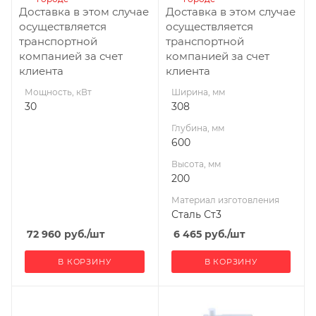
уголь
Доставка в этом случае
Доставка в этом случае
Габариты В*Ш*Г мм
осуществляется
осуществляется
200x308x600
транспортной
транспортной
компанией за счет
компанией за счет
клиента
клиента
Мощность, кВт
Ширина, мм
30
308
Глубина, мм
600
Высота, мм
200
Материал изготовления
Сталь Ст3
72 960
руб.
/шт
6 465
руб.
/шт
В КОРЗИНУ
В КОРЗИНУ
Ширина, мм
Ширина, мм