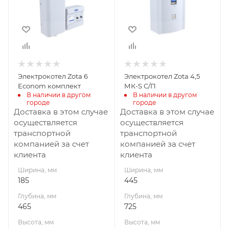
465
725
Высота, мм
Высота, мм
120
240
Материал
Габариты В*Ш*Г мм
240x445x725
изготовления
Сталь
Мощность, кВт
Электрокотел Zota 6
Электрокотел Zota 4,5
4,5
Вид топлива
Econom комплект
МК-S С/П
Электричество
В наличии в другом 
В наличии в другом 
городе
городе
Габариты В*Ш*Г мм
Доставка в этом случае
Доставка в этом случае
120x185x465
осуществляется
осуществляется
транспортной
транспортной
Гарантия, мес.
компанией за счет
компанией за счет
12
клиента
клиента
Мощность, кВт
Ширина, мм
Ширина, мм
6
185
445
Глубина, мм
Глубина, мм
465
725
Высота, мм
Высота, мм