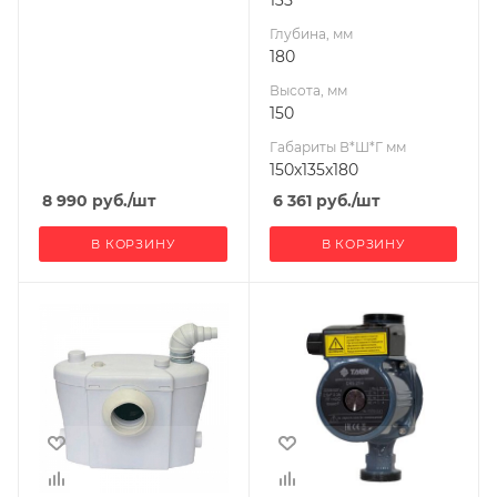
135
Глубина, мм
180
Высота, мм
150
Габариты В*Ш*Г мм
150x135x180
8 990
руб.
/шт
6 361
руб.
/шт
В КОРЗИНУ
В КОРЗИНУ
Ширина, мм
120
Глубина, мм
130
Высота, мм
180