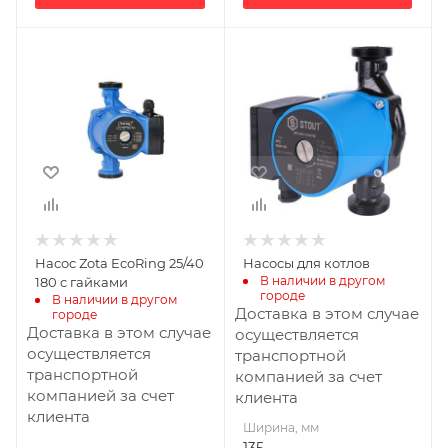
Ширина, мм
135
Глубина, мм
180
Высота, мм
150
Габариты В*Ш*Г мм
150x135x180
Насос Zota EcoRing 25/40
Насосы для котлов
В наличии в другом 
180 c гайками
городе
В наличии в другом 
Доставка в этом случае
городе
Доставка в этом случае
осуществляется
осуществляется
транспортной
транспортной
компанией за счет
компанией за счет
клиента
клиента
Ширина, мм