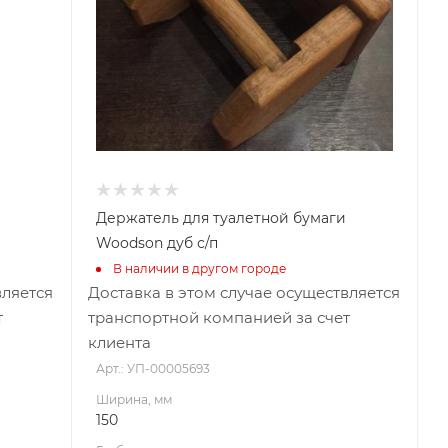
Материал изготовления
Дуб
Держатель для туалетной бумаги
Woodson дуб с/п
В наличии в другом городе
вляется
Доставка в этом случае осуществляется
т
транспортной компанией за счет
клиента
Арт.: УП-00005693
Ширина, мм
150