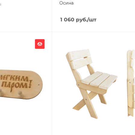
Осина
я
1 060
руб.
/шт
Ширина, мм
500
Глубина, мм
80
Высота, мм
900
я
Материал изготовления
Липа