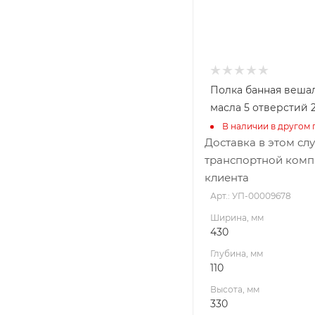
Полка банная веша
масла 5 отверстий 
В наличии в другом 
Доставка в этом сл
транспортной комп
клиента
Арт.: УП-00009678
Ширина, мм
430
Глубина, мм
110
Высота, мм
330