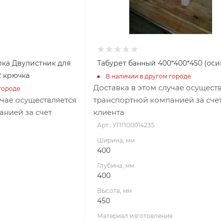
лка Двулистник для
Табурет банный 400*400*450 (оси
2 крючка
В наличии в другом городе
Доставка в этом случае осущест
городе
учае осуществляется
транспортной компанией за сче
анией за счет
клиента
Арт.: УПП00014235
Ширина, мм
400
Глубина, мм
400
Высота, мм
450
Материал изготовления