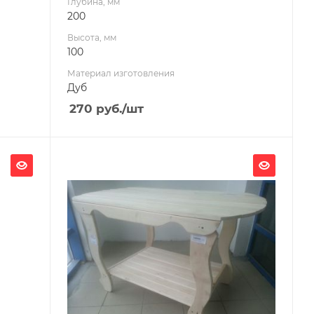
Глубина, мм
200
Высота, мм
100
Материал изготовления
Дуб
270
руб.
/шт
Ширина, мм
1180
Глубина, мм
630
Высота, мм
800
Материал изготовления
Липа