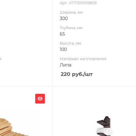
Арт.: УПП00009809
Ширина, мм
300
Глубина, мм
65
Высота, мм
100
я
Материал изготовления
Липа
220
руб.
/шт
Ширина, мм
140
Глубина, мм
160
Высота, мм
60