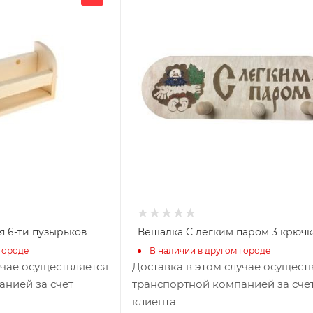
300
Глубина, мм
65
Высота, мм
100
я
Материал изготовления
Липа
я 6-ти пузырьков
Вешалка С легким паром 3 крючк
городе
В наличии в другом городе
учае осуществляется
Доставка в этом случае осущест
анией за счет
транспортной компанией за сче
клиента