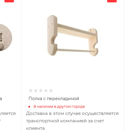
550
Глубина, мм
120
Высота, мм
500
Материал изготовления
Липа
а
Полка с перекладиной
В наличии в другом городе
вляется
Доставка в этом случае осуществляется
т
транспортной компанией за счет
клиента