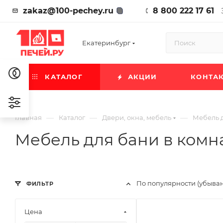
zakaz@100-pechey.ru
8 800 222 17 61
Екатеринбург
КАТАЛОГ
АКЦИИ
КОНТА
—
—
—
Главная
Каталог
Двери, окна, мебель
Мебель д
Мебель для бани в комн
По популярности (убыва
ФИЛЬТР
Цена
Ширина, мм