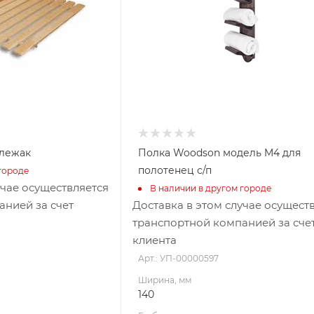
я
Материал изготовления
Дуб
 лежак
Полка Woodson модель M4 для
полотенец с/п
городе
учае осуществляется
В наличии в другом городе
анией за счет
Доставка в этом случае осущест
транспортной компанией за сче
клиента
Арт.: УП-00000597
Ширина, мм
140