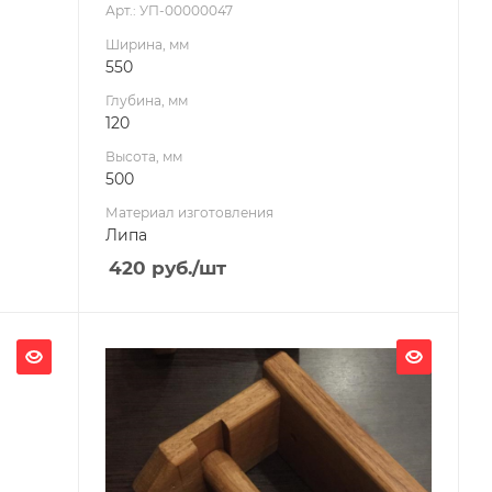
Арт.: УП-00000047
Ширина, мм
550
Глубина, мм
120
Высота, мм
500
Материал изготовления
Липа
420
руб.
/шт
Ширина, мм
150
Глубина, мм
200
Высота, мм
100