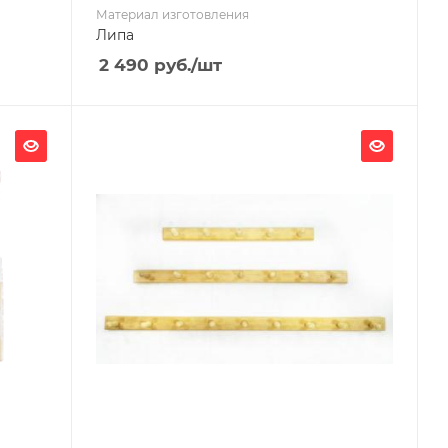
Материал изготовления
Липа
2 490
руб.
/шт
Ширина, мм
700
Глубина, мм
40
Высота, мм
60