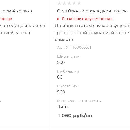
паром 4 крючка
Стул банный раскладной (полок)
городе
В наличии в другом городе
учае осуществляется
Доставка в этом случае осущест
анией за счет
транспортной компанией за сче
клиента
Арт.: УПП00006651
Ширина, мм
500
Глубина, мм
80
Высота, мм
900
я
Материал изготовления
Липа
1 060
руб.
/шт