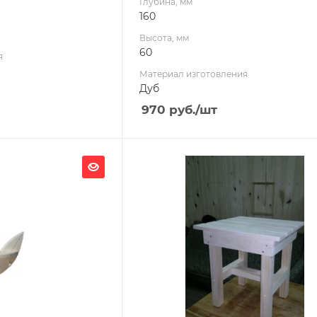
Глубина, мм
160
Высота, мм
60
я
Материал изготовления
Дуб
970
руб.
/шт
Ширина, мм
400
Глубина, мм
400
Высота, мм
450
я
Материал изготовления
Осина