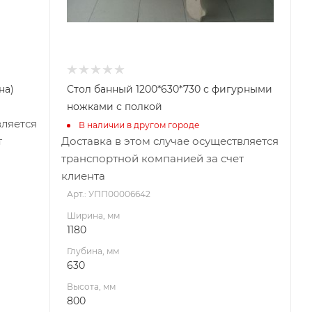
на)
Стол банный 1200*630*730 с фигурными
ножками с полкой
вляется
В наличии в другом городе
т
Доставка в этом случае осуществляется
транспортной компанией за счет
клиента
Арт.: УПП00006642
Ширина, мм
1180
Глубина, мм
630
Высота, мм
800