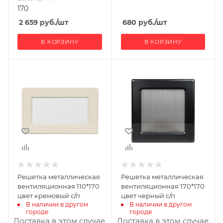
170
2 659
руб.
/шт
680
руб.
/шт
В КОРЗИНУ
В КОРЗИНУ
Ширина, мм
Ширина, мм
170
170
Глубина, мм
Глубина, мм
20
20
Высота, мм
Высота, мм
110
170
Материал
Материал
изготовления
изготовления
Металл
Металл
Решетка металлическая
Решетка металлическая
вентиляционная 110*170
вентиляционная 170*170
цвет кремовый с/п
цвет черный с/п
В наличии в другом 
В наличии в другом 
городе
городе
Доставка в этом случае
Доставка в этом случае