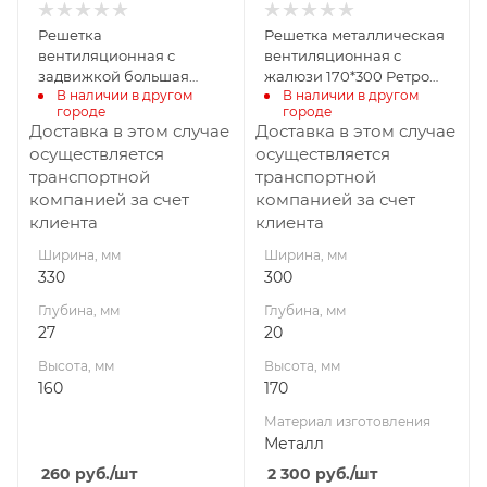
Металл
Решетка
Решетка металлическая
вентиляционная с
вентиляционная с
задвижкой большая
жалюзи 170*300 Ретро
В наличии в другом 
В наличии в другом 
Ольха 330*160
цвет алюминий - цинк с/
городе
городе
п
Доставка в этом случае
Доставка в этом случае
осуществляется
осуществляется
транспортной
транспортной
компанией за счет
компанией за счет
клиента
клиента
Ширина, мм
Ширина, мм
330
300
Глубина, мм
Глубина, мм
27
20
Высота, мм
Высота, мм
160
170
Материал изготовления
Металл
260
руб.
/шт
2 300
руб.
/шт