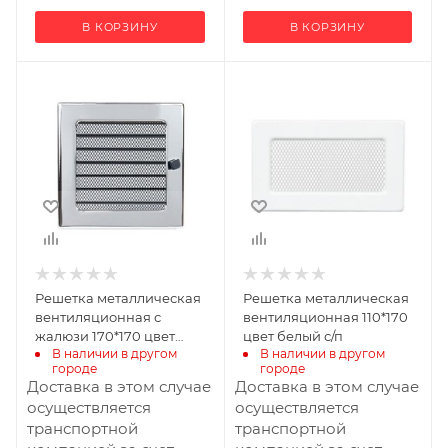
В КОРЗИНУ
В КОРЗИНУ
Ширина, мм
Ширина, мм
170
170
Высота, мм
Глубина, мм
170
200
Высота, мм
110
Материал
изготовления
Металл
Решетка металлическая
Решетка металлическая
вентиляционная с
вентиляционная 110*170
жалюзи 170*170 цвет
цвет белый с/п
В наличии в другом 
В наличии в другом 
Никель с/п
городе
городе
Доставка в этом случае
Доставка в этом случае
осуществляется
осуществляется
транспортной
транспортной