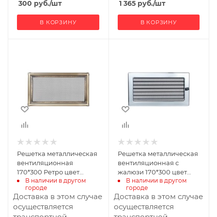
300
руб.
/шт
1 365
руб.
/шт
В КОРЗИНУ
В КОРЗИНУ
Ширина, мм
Ширина, мм
300
300
Высота, мм
Высота, мм
170
170
Решетка металлическая
Решетка металлическая
вентиляционная
вентиляционная с
170*300 Ретро цвет
жалюзи 170*300 цвет
В наличии в другом 
В наличии в другом 
алюминий - цинк с/п
Никель с/п
городе
городе
Доставка в этом случае
Доставка в этом случае
осуществляется
осуществляется
транспортной
транспортной