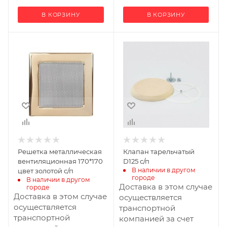
В КОРЗИНУ
В КОРЗИНУ
Ширина, мм
Ширина, мм
170
125
Высота, мм
Глубина, мм
170
125
Высота, мм
25
Решетка металлическая
Клапан тарельчатый
вентиляционная 170*170
D125 с/п
В наличии в другом 
цвет золотой с/п
городе
В наличии в другом 
Доставка в этом случае
городе
Доставка в этом случае
осуществляется
осуществляется
транспортной
транспортной
компанией за счет