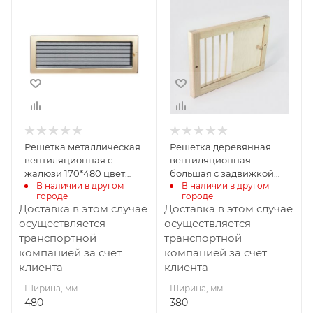
Ширина, мм
Ширина, мм
480
380
Высота, мм
Глубина, мм
170
25
Высота, мм
250
Решетка металлическая
Решетка деревянная
вентиляционная с
вентиляционная
жалюзи 170*480 цвет
большая с задвижкой
В наличии в другом 
В наличии в другом 
золотой с/п
380*250 с/п
городе
городе
Доставка в этом случае
Доставка в этом случае
осуществляется
осуществляется
транспортной
транспортной
компанией за счет
компанией за счет
клиента
клиента
Ширина, мм
Ширина, мм
480
380