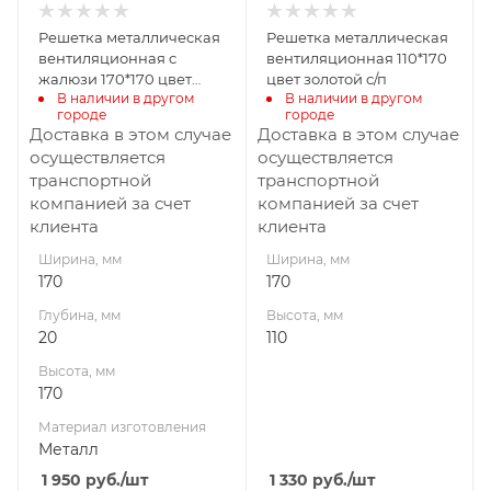
Металл
Решетка металлическая
Решетка металлическая
вентиляционная с
вентиляционная 110*170
жалюзи 170*170 цвет
цвет золотой с/п
В наличии в другом 
В наличии в другом 
белый с/п
городе
городе
Доставка в этом случае
Доставка в этом случае
осуществляется
осуществляется
транспортной
транспортной
компанией за счет
компанией за счет
клиента
клиента
Ширина, мм
Ширина, мм
170
170
Глубина, мм
Высота, мм
20
110
Высота, мм
170
Материал изготовления
Металл
1 950
руб.
/шт
1 330
руб.
/шт