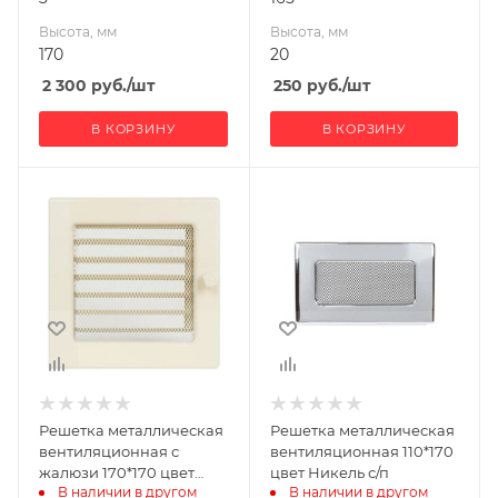
Высота, мм
Высота, мм
170
20
2 300
руб.
/шт
250
руб.
/шт
В КОРЗИНУ
В КОРЗИНУ
Ширина, мм
Ширина, мм
170
170
Высота, мм
Высота, мм
170
110
Решетка металлическая
Решетка металлическая
вентиляционная с
вентиляционная 110*170
жалюзи 170*170 цвет
цвет Никель с/п
В наличии в другом 
В наличии в другом 
кремовый с/п