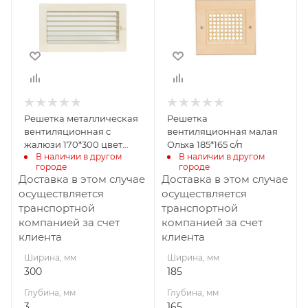
Глубина, мм
Глубина, мм
3
165
Высота, мм
Высота, мм
170
20
Решетка металлическая
Решетка
вентиляционная с
вентиляционная малая
жалюзи 170*300 цвет
Ольха 185*165 с/п
В наличии в другом 
В наличии в другом 
кремовый с/п
городе
городе
Доставка в этом случае
Доставка в этом случае
осуществляется
осуществляется
транспортной
транспортной
компанией за счет
компанией за счет
клиента
клиента
Ширина, мм
Ширина, мм
300
185
Глубина, мм
Глубина, мм
3
165