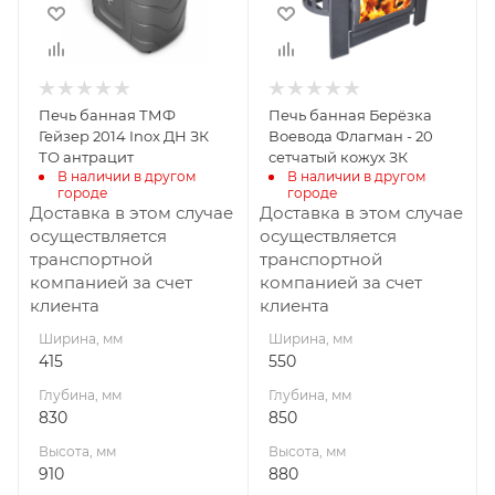
910
880
Материал
Материал
изготовления
изготовления
Жаростойкая
Чугун
Печь банная ТМФ
Печь банная Берёзка
сталь
Вид топлива
Гейзер 2014 Inox ДН ЗК
Воевода Флагман - 20
Дрова
Вид топлива
ТО антрацит
сетчатый кожух ЗК
Дрова
В наличии в другом 
В наличии в другом 
Диаметр дымохода,
городе
городе
мм
Диаметр дымохода,
Доставка в этом случае
Доставка в этом случае
115
мм
осуществляется
осуществляется
115
транспортной
транспортной
Длина дров, мм
компанией за счет
компанией за счет
500
Длина дров, мм
клиента
клиента
500
Масса камней, кг
Ширина, мм
Ширина, мм
200
Масса камней, кг
415
550
63
Габариты В*Ш*Г мм
Глубина, мм
Глубина, мм
880x550x850
Гарантия, мес.
830
850
12
Гарантия, мес.
Высота, мм
Высота, мм
12
910
880