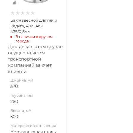
Материал
изготовления
Нержавеющая
Бак навесной для печи
сталь
Радуга, 40л, AISI
Производитель
439/0,8мм
УМК
В наличии в другом 
городе
Доставка в этом случае
осуществляется
транспортной
компанией за счет
клиента
Ширина, мм
370
Глубина, мм
260
Высота, мм
500
Материал изготовления
Нержавеющая сталь