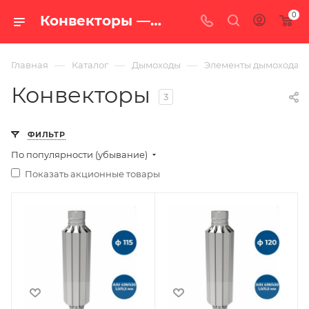
0
Конвекторы — купить в Екатеринбурге по цене от 5 606 руб. с доставкой по России в интернет-магазине «100 печей.ру»
—
—
—
Главная
Каталог
Дымоходы
Элементы дымохода
Конвекторы
3
ФИЛЬТР
По популярности (убывание)
Показать акционные товары
Ширина, мм
Ширина, мм
203
208
Глубина, мм
Глубина, мм
203
208
Высота, мм
Высота, мм
800
800