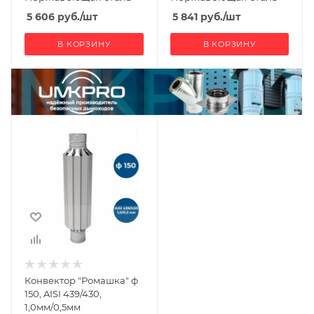
5 606
руб.
/шт
5 841
руб.
/шт
В КОРЗИНУ
В КОРЗИНУ
Ширина, мм
238
Глубина, мм
238
Высота, мм
800
Материал
изготовления
Нержавеющая
Конвектор "Ромашка" ф
сталь
150, AISI 439/430,
Производитель
1,0мм/0,5мм