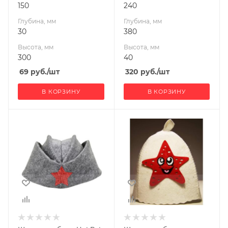
150
240
Глубина, мм
Глубина, мм
30
380
Высота, мм
Высота, мм
300
40
69
руб.
/шт
320
руб.
/шт
В КОРЗИНУ
В КОРЗИНУ
Ширина, мм
Ширина, мм
120
150
Глубина, мм
Глубина, мм
98
30
Высота, мм
Высота, мм
309
300
Материал
Производитель
Никитинская
изготовления
Войлок
мануфактура