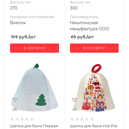
Высота, мм
Высота, мм
270
300
Материал изготовления
Производитель
Войлок
Никитинская
мануфактура ООО
109
руб.
/шт
69
руб.
/шт
В КОРЗИНУ
В КОРЗИНУ
Ширина, мм
Ширина, мм
200
210
Глубина, мм
Глубина, мм
30
20
Высота, мм
Высота, мм
300
270
Материал
изготовления
Войлок
Шапка для бани Первая
Шапка для бани Hot Pot