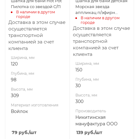
Шапка для бани Hot Pot
Шапка для бани детская
ООО
Производитель
Пилотка со звездой С/П
Морская звезда
Банные штучки
В наличии в другом 
аппликац п/эфирн
городе
В наличии в другом 
войлок НМ с/п
Доставка в этом случае
городе
Доставка в этом случае
осуществляется
осуществляется
транспортной
транспортной
компанией за счет
компанией за счет
клиента
клиента
Ширина, мм
120
Ширина, мм
150
Глубина, мм
98
Глубина, мм
30
Высота, мм
309
Высота, мм
300
Материал изготовления
Войлок
Производитель
Никитинская
мануфактура ООО
79
руб.
/шт
139
руб.
/шт