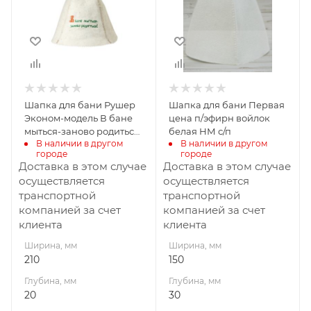
20
30
Высота, мм
Высота, мм
270
300
Материал
Производитель
Никитинская
изготовления
Войлок
мануфактура
Шапка для бани Рушер
Шапка для бани Первая
ООО
Эконом-модель В бане
цена п/эфирн войлок
мыться-заново родиться!
белая НМ с/п
В наличии в другом 
В наличии в другом 
НП с/п
городе
городе
Доставка в этом случае
Доставка в этом случае
осуществляется
осуществляется
транспортной
транспортной
компанией за счет
компанией за счет
клиента
клиента
Ширина, мм
Ширина, мм
210
150
Глубина, мм
Глубина, мм
20
30