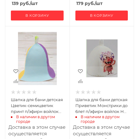
139
руб.
/шт
179
руб.
/шт
В КОРЗИНУ
В КОРЗИНУ
Ширина, мм
350
Глубина, мм
320
Высота, мм
10
Шапка для бани детская
Шапка для бани детская
Цветик-семицветик
Приветик Монстрики до
принт п/эфирн войлок
6лет п/эфирн войлок НМ
В наличии в другом 
В наличии в другом 
НМ с/п
с/п
городе
городе
Доставка в этом случае
Доставка в этом случае
осуществляется
осуществляется