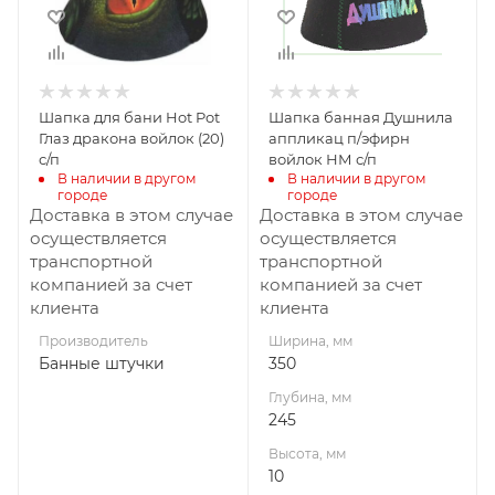
10
Шапка для бани Hot Pot
Шапка банная Душнила
Глаз дракона войлок (20)
аппликац п/эфирн
с/п
войлок НМ с/п
В наличии в другом 
В наличии в другом 
городе
городе
Доставка в этом случае
Доставка в этом случае
осуществляется
осуществляется
транспортной
транспортной
компанией за счет
компанией за счет
клиента
клиента
Производитель
Ширина, мм
Банные штучки
350
Глубина, мм
245
Высота, мм
10