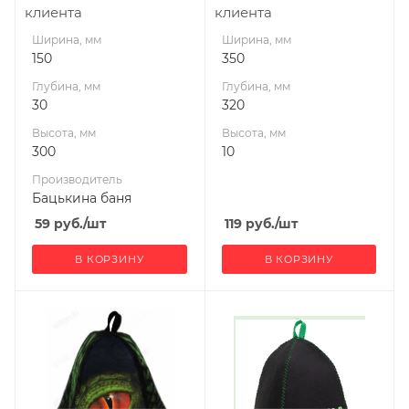
клиента
клиента
Ширина, мм
Ширина, мм
150
350
Глубина, мм
Глубина, мм
30
320
Высота, мм
Высота, мм
300
10
Производитель
Бацькина баня
59
руб.
/шт
119
руб.
/шт
В КОРЗИНУ
В КОРЗИНУ
Производитель
Ширина, мм
Банные штучки
350
Глубина, мм
245
Высота, мм