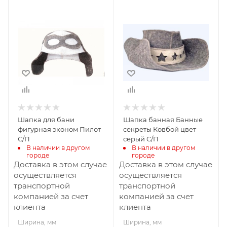
Ширина, мм
Ширина, мм
150
240
Глубина, мм
Глубина, мм
30
380
Высота, мм
Высота, мм
300
40
Шапка для бани
Шапка банная Банные
фигурная эконом Пилот
секреты Ковбой цвет
С/П
серый С/П
В наличии в другом 
В наличии в другом 
городе
городе
Доставка в этом случае
Доставка в этом случае
осуществляется
осуществляется
транспортной
транспортной
компанией за счет
компанией за счет
клиента
клиента
Ширина, мм
Ширина, мм