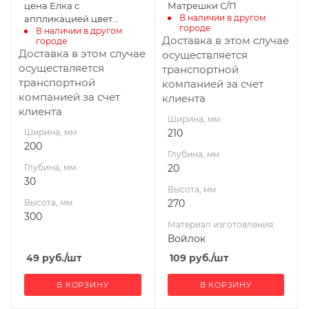
Производитель
цена Елка с
Матрешки С/П
Банные штучки
В наличии в другом 
аппликацией цвет
городе
В наличии в другом 
белый С/П
Доставка в этом случае
городе
Доставка в этом случае
осуществляется
осуществляется
транспортной
транспортной
компанией за счет
компанией за счет
клиента
клиента
Ширина, мм
Ширина, мм
210
200
Глубина, мм
Глубина, мм
20
30
Высота, мм
Высота, мм
270
300
Материал изготовления
Войлок
49
руб.
/шт
109
руб.
/шт
В КОРЗИНУ
В КОРЗИНУ