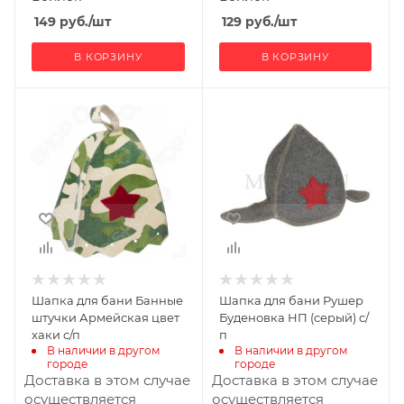
149
руб.
/шт
129
руб.
/шт
В КОРЗИНУ
В КОРЗИНУ
Ширина, мм
Ширина, мм
210
200
Глубина, мм
Глубина, мм
15
20
Высота, мм
Высота, мм
270
350
Материал
изготовления
Войлок
Шапка для бани Банные
Шапка для бани Рушер
Производитель
штучки Армейская цвет
Буденовка НП (серый) с/
Банные штучки
хаки с/п
п
В наличии в другом 
В наличии в другом 
городе
городе
Доставка в этом случае
Доставка в этом случае
осуществляется
осуществляется