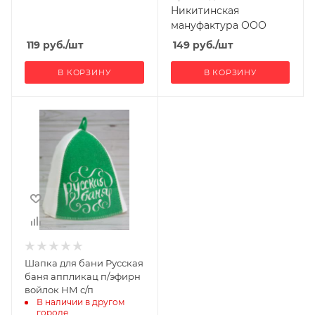
Никитинская
мануфактура ООО
119
руб.
/шт
149
руб.
/шт
В КОРЗИНУ
В КОРЗИНУ
Ширина, мм
150
Глубина, мм
20
Высота, мм
300
Производитель
Никитинская
мануфактура
Шапка для бани Русская
ООО
баня аппликац п/эфирн
войлок НМ с/п
В наличии в другом 
городе