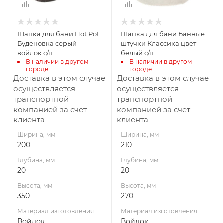
Материал
Материал
изготовления
изготовления
Войлок
Войлок
Шапка для бани Hot Pot
Шапка для бани Банные
Производитель
Производитель
Буденовка серый
штучки Классика цвет
Банные штучки
Банные штучки
войлок с/п
белый с/п
В наличии в другом 
В наличии в другом 
городе
городе
Доставка в этом случае
Доставка в этом случае
осуществляется
осуществляется
транспортной
транспортной
компанией за счет
компанией за счет
клиента
клиента
Ширина, мм
Ширина, мм
200
210
Глубина, мм
Глубина, мм
20
20
Высота, мм
Высота, мм
350
270
Материал изготовления
Материал изготовления
Войлок
Войлок