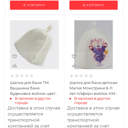
В КОРЗИНУ
В КОРЗИНУ
Ширина, мм
Ширина, мм
150
350
Глубина, мм
Глубина, мм
30
320
Высота, мм
Высота, мм
300
10
Производитель
Бацькина баня
Шапка для бани ТМ
Шапка для бани детская
Бацькина баня
Магия Монстрики 6-11
Буденовка войлок цвет
лет п/эфирн войлок НМ
В наличии в другом 
В наличии в другом 
белый С/П
с/п
городе
городе
Доставка в этом случае
Доставка в этом случае
осуществляется
осуществляется
транспортной
транспортной
компанией за счет
компанией за счет