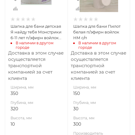
Производитель
Никитинская
мануфактура
Шапка для бани детская
Шапка для бани Пилот
ООО
Я найду тебя Монстрики
белая п/эфирн войлок
6-11 лет п/эфирн войлок
НМ с/п
В наличии в другом 
В наличии в другом 
НМ с/п
городе
городе
Доставка в этом случае
Доставка в этом случае
осуществляется
осуществляется
транспортной
транспортной
компанией за счет
компанией за счет
клиента
клиента
Ширина, мм
Ширина, мм
350
150
Глубина, мм
Глубина, мм
320
30
Высота, мм
Высота, мм
10
300
Производитель