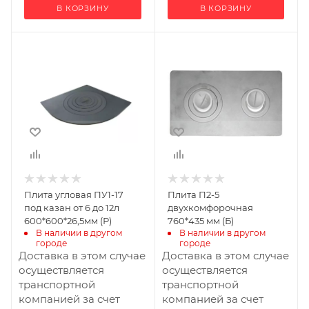
В КОРЗИНУ
В КОРЗИНУ
Ширина, мм
Ширина, мм
600
760
Глубина, мм
Глубина, мм
26.5
22
Высота, мм
Высота, мм
600
455
Плита угловая ПУ1-17
Плита П2-5
под казан от 6 до 12л
двухкомфорочная
600*600*26,5мм (Р)
760*435 мм (Б)
В наличии в другом 
В наличии в другом 
городе
городе
Доставка в этом случае
Доставка в этом случае
осуществляется
осуществляется
транспортной
транспортной
компанией за счет
компанией за счет