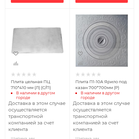
Ширина, мм
Ширина, мм
710
700
Глубина, мм
Глубина, мм
22
26.5
Высота, мм
Высота, мм
410
700
Плита цельная ПЦ
Плита П1-10А Ярило под
710*410 мм (Л) (С/П)
казан 700*700мм (Р)
В наличии в другом 
В наличии в другом 
городе
городе
Доставка в этом случае
Доставка в этом случае
осуществляется
осуществляется
транспортной
транспортной
компанией за счет
компанией за счет
клиента
клиента
Ширина, мм
Ширина, мм