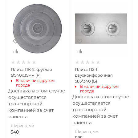
Ширина, мм
Ширина, мм
540
585
Глубина, мм
Глубина, мм
35
15
Высота, мм
Высота, мм
540
340
Плита ПК-2 круглая
Плита П2-1
Ø540х35мм (Р)
двухконфорочная
В наличии в другом 
585*340 (Б)
городе
В наличии в другом 
Доставка в этом случае
городе
Доставка в этом случае
осуществляется
осуществляется
транспортной
транспортной
компанией за счет
компанией за счет
клиента
клиента
Ширина, мм
540
Ширина, мм