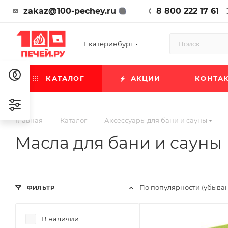
zakaz@100-pechey.ru
8 800 222 17 61
Екатеринбург
КАТАЛОГ
АКЦИИ
КОНТА
—
—
—
Главная
Каталог
Аксессуары для бани и сауны
Масла для бани и сауны
По популярности (убыва
ФИЛЬТР
В наличии