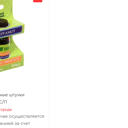
ные штучки
 С/П
городе
учае осуществляется
анией за счет