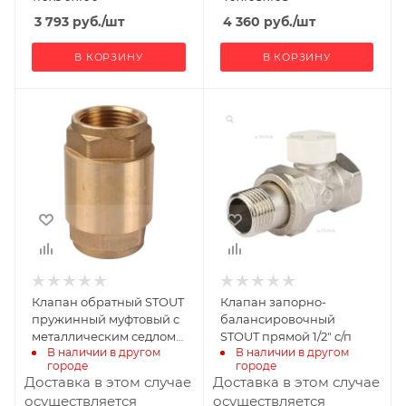
3 793
руб.
/шт
4 360
руб.
/шт
В КОРЗИНУ
В КОРЗИНУ
Ширина, мм
Ширина, мм
50
40
Глубина, мм
Глубина, мм
50
70
Высота, мм
Высота, мм
75
30
Габариты В*Ш*Г мм
Габариты В*Ш*Г мм
75x50x50
30x40x70
Клапан обратный STOUT
Клапан запорно-
пружинный муфтовый с
балансировочный
металлическим седлом
STOUT прямой 1/2" с/п
В наличии в другом 
В наличии в другом 
1" с/п
городе
городе
Доставка в этом случае
Доставка в этом случае
осуществляется
осуществляется