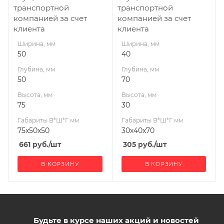
транспортной
транспортной
компанией за счет
компанией за счет
клиента
клиента
Ширина, мм
Ширина, мм
50
40
Глубина, мм
Глубина, мм
50
70
Высота, мм
Высота, мм
75
30
Габариты В*Ш*Г мм
Габариты В*Ш*Г мм
75x50x50
30x40x70
661
руб.
/шт
305
руб.
/шт
В КОРЗИНУ
В КОРЗИНУ
Будьте в курсе наших акций и новостей