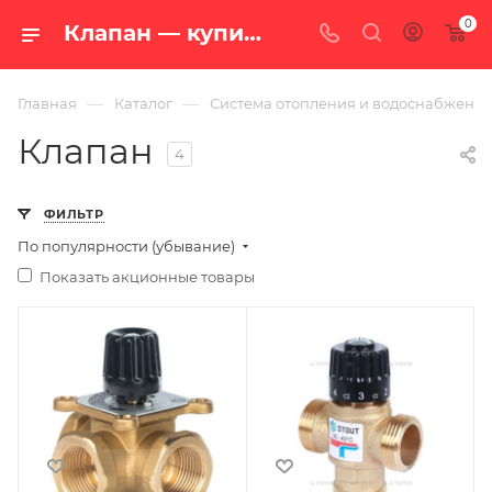
0
Клапан — купить в Екатеринбурге по цене от 305 руб. с доставкой по России в интернет-магазине «100 печей.ру»
—
—
Главная
Каталог
Система отопления и водоснабжени
Клапан
4
ФИЛЬТР
По популярности (убывание)
Показать акционные товары
Ширина, мм
Ширина, мм
90
105
Глубина, мм
Глубина, мм
100
105
Высота, мм
Высота, мм
110
40