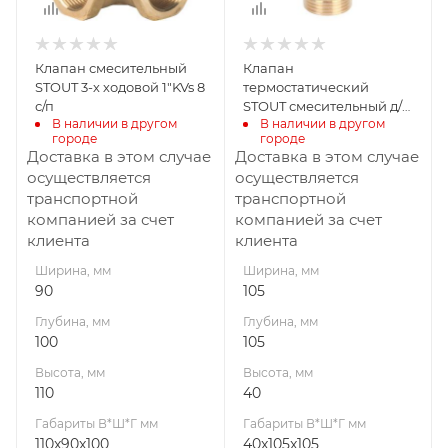
Габариты В*Ш*Г мм
Габариты В*Ш*Г мм
110x90x100
40x105x105
Клапан смесительный
Клапан
STOUT 3-х ходовой 1"KVs 8
термостатический
с/п
STOUT смесительный д/
В наличии в другом 
В наличии в другом 
систем отопления и ГВС
городе
городе
G 1” M с/п
Доставка в этом случае
Доставка в этом случае
осуществляется
осуществляется
транспортной
транспортной
компанией за счет
компанией за счет
клиента
клиента
Ширина, мм
Ширина, мм
90
105
Глубина, мм
Глубина, мм
100
105
Высота, мм
Высота, мм
110
40
Габариты В*Ш*Г мм
Габариты В*Ш*Г мм
110x90x100
40x105x105