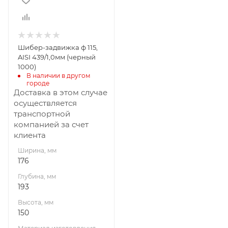
150
Материал
изготовления
Нержавеющая
Шибер-задвижка ф 115,
сталь
AISI 439/1,0мм (черный
1000)
В наличии в другом 
городе
Доставка в этом случае
осуществляется
транспортной
компанией за счет
клиента
Ширина, мм
176
Глубина, мм
193
Высота, мм
150