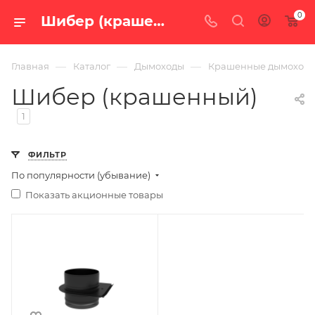
0
Шибер (крашенный) — купить в Екатеринбурге по цене от 3 160 руб. с доставкой по России в интернет-магазине «100 печей.ру»
—
—
—
Главная
Каталог
Дымоходы
Крашенные дымоход
Шибер (крашенный)
1
ФИЛЬТР
По популярности (убывание)
Показать акционные товары
Ширина, мм
176
Глубина, мм
193
Высота, мм